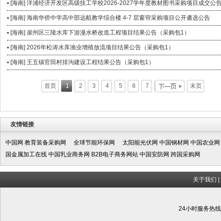
▪ [海南] 洋浦经济开发区高级技工学校2026-2027学年度教材图书采购项目成交公
▪ [海南] 海南华侨中学高中部远航教学综合楼 4-7 层窗帘采购项目公开遴选公告
▪ [海南] 崖州区三陵水库下游漫水桥改造工程项目结果公告（采购包1）
▪ [海南] 2026年松涛水库渔业增殖放流项目结果公告（采购包1）
▪ [海南] 王五镇官田村排沟建设工程结果公告（采购包1）
首页
1
2
3
4
5
6
7
末页
友情链接
中国网
教育装备采购网
全球节能环保网
太阳能光伏网
中国钢材网
中国农业网
国金属加工在线
中国乳业商务网
B2B电子商务网站
中国安防网
跨国采购网
关于我们
|
24小时服务热线:1